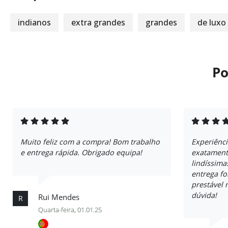
indianos
extra grandes
grandes
de luxo
Po
Muito feliz com a compra! Bom trabalho
Experiênci
e entrega rápida. Obrigado equipa!
exatament
lindíssima
entrega fo
prestável
dúvida!
Rui Mendes
R
Quarta-feira, 01.01.25