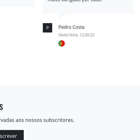
Pedro Costa
P
Sexta-feira, 12.09.25
s
rvadas aos nossos subscritores.
screver