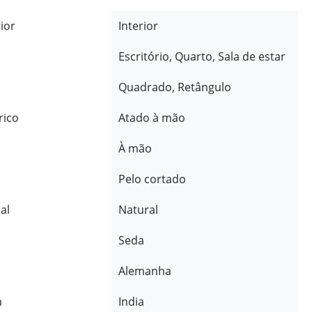
rior
Interior
Escritório, Quarto, Sala de estar
Quadrado, Retângulo
rico
Atado à mão
À mão
Pelo cortado
al
Natural
Seda
Alemanha
m
India