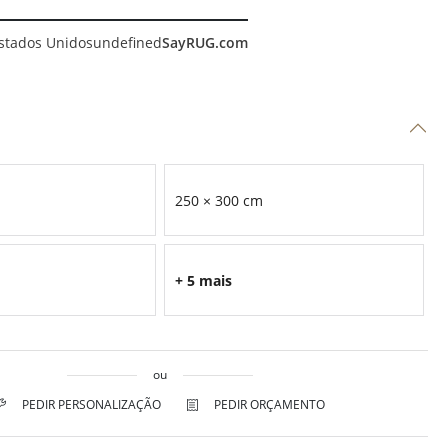
stados Unidos
undefined
SayRUG.com
250 × 300 cm
+ 5 mais
ou
PEDIR PERSONALIZAÇÃO
PEDIR ORÇAMENTO