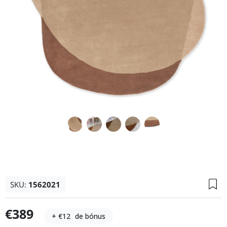
SKU:
1562021
€389
+ €12
de bónus