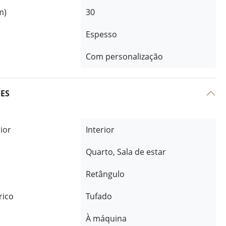
m)
30
Espesso
Com personalização
ÕES
rior
Interior
Quarto, Sala de estar
Retângulo
rico
Tufado
À máquina