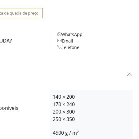
ta de queda de preço
WhatsApp
JUDA?
Email
Telefone
140 × 200
170 × 240
poníveis
200 × 300
250 × 350
4500 g / m²