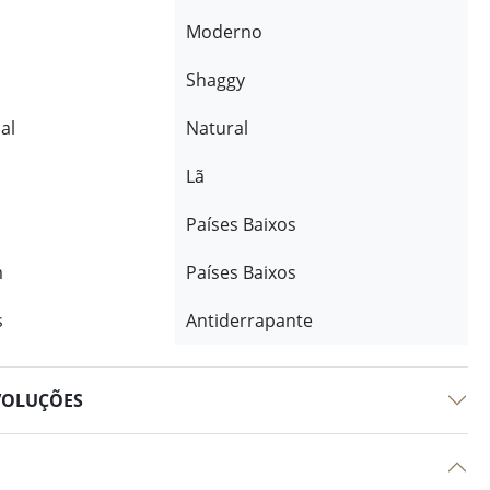
Moderno
Shaggy
al
Natural
Lã
Países Baixos
m
Países Baixos
s
Antiderrapante
VOLUÇÕES