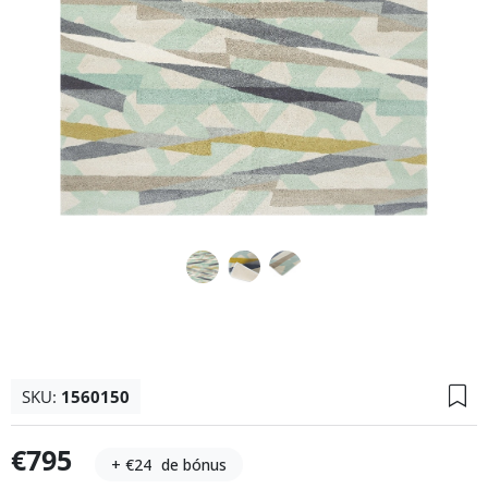
SKU:
1560150
€795
+ €24
de bónus