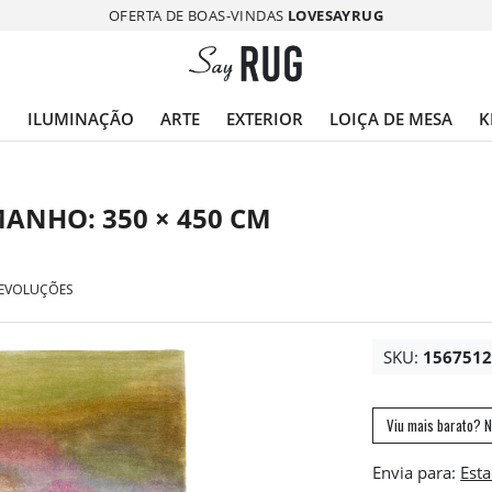
OFERTA DE BOAS-VINDAS
LOVESAYRUG
O
ILUMINAÇÃO
ARTE
EXTERIOR
LOIÇA DE MESA
K
MANHO: 350 × 450 CM
DEVOLUÇÕES
SKU:
156751
Viu mais barato? N
Envia para: