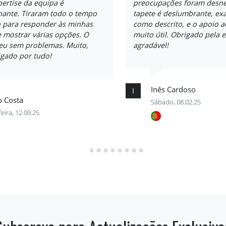
pertise da equipa é
preocupações foram desne
nante. Tiraram todo o tempo
tapete é deslumbrante, ex
o para responder às minhas
como descrito, e o apoio ao
 mostrar várias opções. O
muito útil. Obrigado pela 
reu sem problemas. Muito,
agradável!
igado por tudo!
Inês Cardoso
I
o Costa
Sábado, 08.02.25
feira, 12.09.25