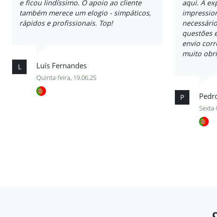
e ficou lindíssimo. O apoio ao cliente
aqui. A ex
também merece um elogio - simpáticos,
impressio
rápidos e profissionais. Top!
necessári
questões e
envio cor
muito obr
Luís Fernandes
L
Quinta-feira, 19.06.25
Pedr
P
Sexta-