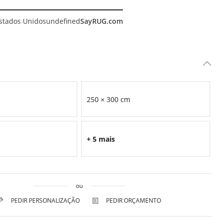
stados Unidos
undefined
SayRUG.com
250 × 300 cm
+ 5 mais
ou
PEDIR PERSONALIZAÇÃO
PEDIR ORÇAMENTO