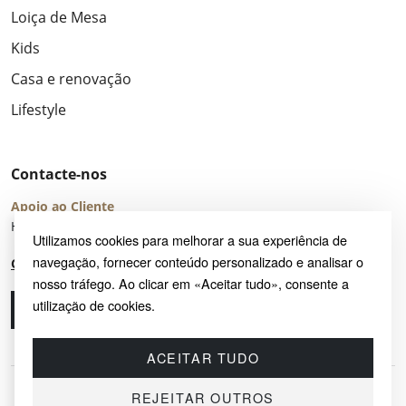
Loiça de Mesa
Kids
Casa e renovação
Lifestyle
Contacte-nos
Apoio ao Cliente
Horário de Atendimento: seg – sex 8:00 – 16:00 (UTC+2)
Utilizamos cookies para melhorar a sua experiência de
navegação, fornecer conteúdo personalizado e analisar o
Centro de Ajuda
nosso tráfego. Ao clicar em «Aceitar tudo», consente a
utilização de cookies.
Ligue-nos
Envie-nos um e-mail
ACEITAR TUDO
REJEITAR OUTROS