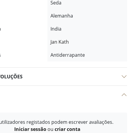
Seda
Alemanha
m
India
Jan Kath
s
Antiderrapante
VOLUÇÕES
tilizadores registados podem escrever avaliações.
Iniciar sessão
ou
criar conta