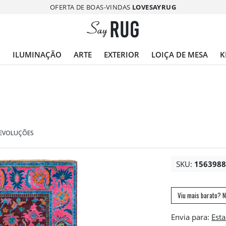
OFERTA DE BOAS-VINDAS
LOVESAYRUG
O
ILUMINAÇÃO
ARTE
EXTERIOR
LOIÇA DE MESA
K
DEVOLUÇÕES
SKU:
156398
Viu mais barato? N
Envia para: