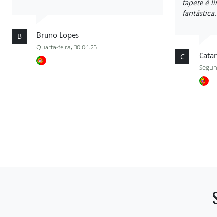
tapete é l
fantástica
Bruno Lopes
B
Quarta-feira, 30.04.25
Catar
C
Segund