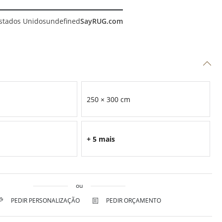
stados Unidos
undefined
SayRUG.com
250 × 300 cm
+ 5 mais
ou
PEDIR PERSONALIZAÇÃO
PEDIR ORÇAMENTO