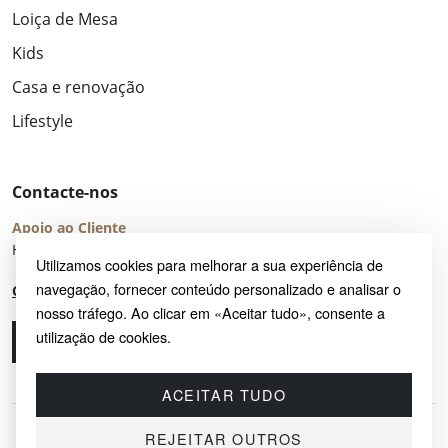
Loiça de Mesa
Kids
Casa e renovação
Lifestyle
Contacte-nos
Apoio ao Cliente
Horário de Atendimento: seg – sex 8:00 – 16:00 (UTC+2)
Utilizamos cookies para melhorar a sua experiência de
navegação, fornecer conteúdo personalizado e analisar o
Centro de Ajuda
nosso tráfego. Ao clicar em «Aceitar tudo», consente a
utilização de cookies.
Ligue-nos
Envie-nos um e-mail
ACEITAR TUDO
REJEITAR OUTROS