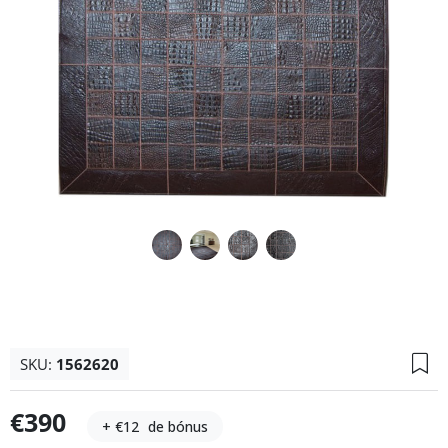
SKU:
1562620
€390
+ €12
de bónus