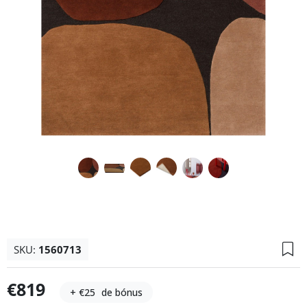
SKU:
1560713
€819
+ €25
de bónus