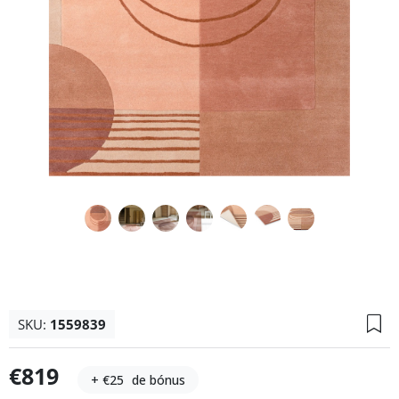
SKU:
1559839
€819
+ €25
de bónus