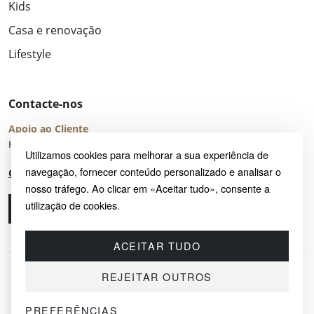
Kids
Casa e renovação
Lifestyle
Contacte-nos
Apoio ao Cliente
Horário de Atendimento: seg – sex 8:00 – 16:00 (UTC+2)
Utilizamos cookies para melhorar a sua experiência de
navegação, fornecer conteúdo personalizado e analisar o
Centro de Ajuda
nosso tráfego. Ao clicar em «Aceitar tudo», consente a
utilização de cookies.
Ligue-nos
Envie-nos um e-mail
ACEITAR TUDO
REJEITAR OUTROS
PREFERÊNCIAS
© 2026 SAYRUG OÜ · KESKLINNA LINNAOSA, AHTRI TN 12, 10151, TALLINN,