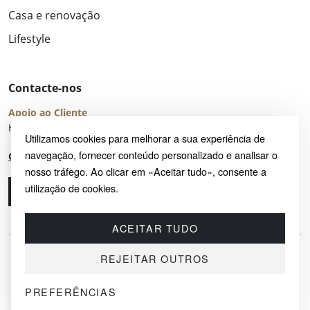
Casa e renovação
Lifestyle
Contacte-nos
Apoio ao Cliente
Horário de Atendimento: seg – sex 8:00 – 16:00 (UTC+2)
Utilizamos cookies para melhorar a sua experiência de
navegação, fornecer conteúdo personalizado e analisar o
Centro de Ajuda
nosso tráfego. Ao clicar em «Aceitar tudo», consente a
utilização de cookies.
Ligue-nos
Envie-nos um e-mail
ACEITAR TUDO
REJEITAR OUTROS
PREFERÊNCIAS
© 2026 SAYRUG OÜ · KESKLINNA LINNAOSA, AHTRI TN 12, 10151, TALLINN,
ESTÓNIA