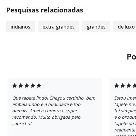
Pesquisas relacionadas
indianos
extra grandes
grandes
de luxo
Po
Que tapete lindo! Chegou certinho, bem
Estou ime
embaladinho e a qualidade é top
tapete no
demais. Amei a compra e super
foi simple
recomendo. Muito obrigada pelo
e o produt
capricho!
tapete dá 
realmente