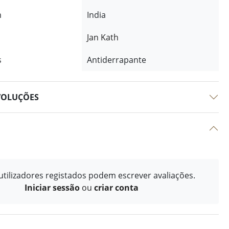
m
India
Jan Kath
s
Antiderrapante
VOLUÇÕES
tilizadores registados podem escrever avaliações.
Iniciar sessão
ou
criar conta