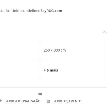
stados Unidos
undefined
SayRUG.com
250 × 300 cm
+ 5 mais
ou
PEDIR PERSONALIZAÇÃO
PEDIR ORÇAMENTO