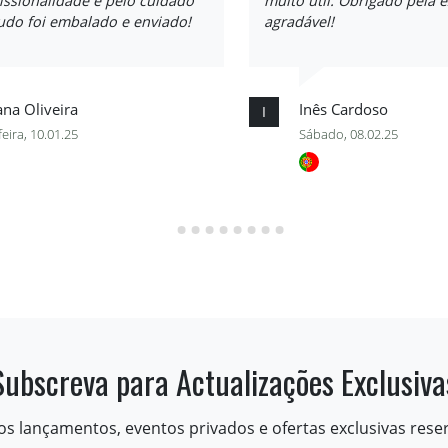
issionalidade e pelo cuidado
muito útil. Obrigado pela 
udo foi embalado e enviado!
agradável!
na Oliveira
Inês Cardoso
I
feira, 10.01.25
Sábado, 08.02.25
Subscreva para Actualizações Exclusiva
os lançamentos, eventos privados e ofertas exclusivas rese