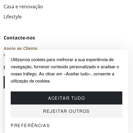
Casa e renovação
Lifestyle
Contacte-nos
Apoio ao Cliente
Horário de Atendimento: seg – sex 8:00 – 16:00 (UTC+2)
Utilizamos cookies para melhorar a sua experiência de
navegação, fornecer conteúdo personalizado e analisar o
Centro de Ajuda
nosso tráfego. Ao clicar em «Aceitar tudo», consente a
utilização de cookies.
Ligue-nos
Envie-nos um e-mail
ACEITAR TUDO
REJEITAR OUTROS
PREFERÊNCIAS
© 2026 SAYRUG OÜ · KESKLINNA LINNAOSA, AHTRI TN 12, 10151, TALLINN,
ESTÓNIA