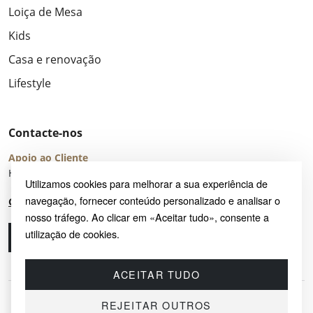
Loiça de Mesa
Kids
Casa e renovação
Lifestyle
Contacte-nos
Apoio ao Cliente
Horário de Atendimento: seg – sex 8:00 – 16:00 (UTC+2)
Utilizamos cookies para melhorar a sua experiência de
navegação, fornecer conteúdo personalizado e analisar o
Centro de Ajuda
nosso tráfego. Ao clicar em «Aceitar tudo», consente a
utilização de cookies.
Ligue-nos
Envie-nos um e-mail
ACEITAR TUDO
REJEITAR OUTROS