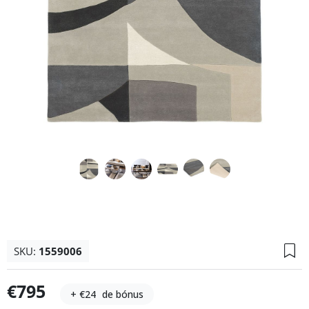
SKU:
1559006
€795
+ €24
de bónus