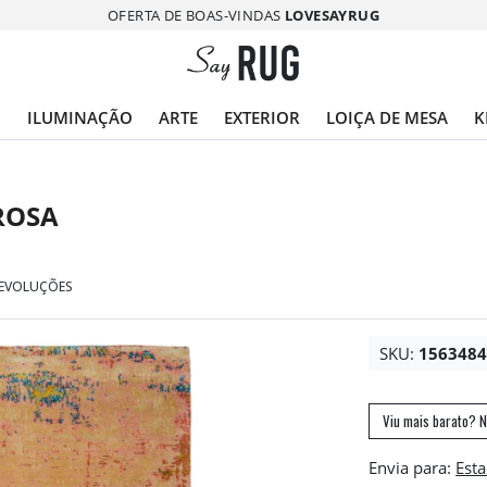
OFERTA DE BOAS-VINDAS
LOVESAYRUG
O
ILUMINAÇÃO
ARTE
EXTERIOR
LOIÇA DE MESA
K
ROSA
DEVOLUÇÕES
SKU:
156348
Viu mais barato? N
Envia para: