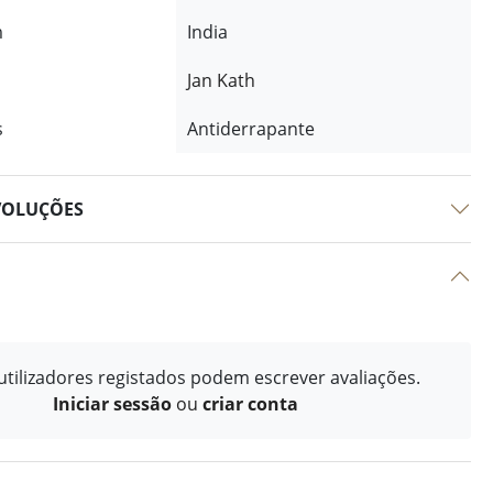
m
India
Jan Kath
s
Antiderrapante
VOLUÇÕES
tilizadores registados podem escrever avaliações.
Iniciar sessão
ou
criar conta