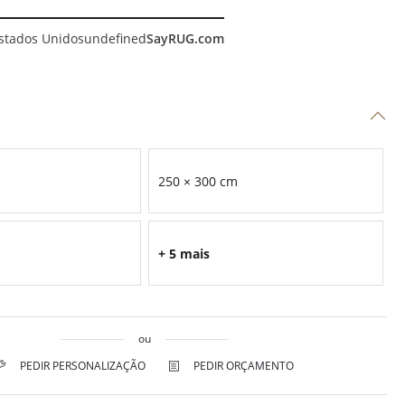
stados Unidos
undefined
SayRUG.com
250 × 300 cm
+ 5 mais
ou
PEDIR PERSONALIZAÇÃO
PEDIR ORÇAMENTO