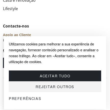
Casa e renovação
Lifestyle
Contacte-nos
Apoio ao Cliente
Horário de Atendimento: seg – sex 8:00 – 16:00 (UTC+2)
Utilizamos cookies para melhorar a sua experiência de
navegação, fornecer conteúdo personalizado e analisar o
Centro de Ajuda
nosso tráfego. Ao clicar em «Aceitar tudo», consente a
utilização de cookies.
Ligue-nos
Envie-nos um e-mail
ACEITAR TUDO
REJEITAR OUTROS
PREFERÊNCIAS
© 2026 SAYRUG OÜ · KESKLINNA LINNAOSA, AHTRI TN 12, 10151, TALLINN,
ESTÓNIA
NIF EE102518759 · TODOS OS DIREITOS RESERVADOS.