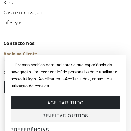
Kids
Casa e renovação
Lifestyle
Contacte-nos
Apoio ao Cliente
Horário de Atendimento: seg – sex 8:00 – 16:00 (UTC+2)
Utilizamos cookies para melhorar a sua experiência de
navegação, fornecer conteúdo personalizado e analisar o
Centro de Ajuda
nosso tráfego. Ao clicar em «Aceitar tudo», consente a
utilização de cookies.
Ligue-nos
Envie-nos um e-mail
ACEITAR TUDO
REJEITAR OUTROS
PREFERÊNCIAS
© 2026 SAYRUG OÜ · KESKLINNA LINNAOSA, AHTRI TN 12, 10151, TALLINN,