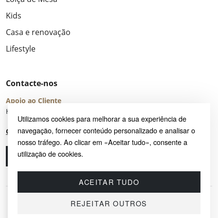
Kids
Casa e renovação
Lifestyle
Contacte-nos
Apoio ao Cliente
Horário de Atendimento: seg – sex 8:00 – 16:00 (UTC+2)
Utilizamos cookies para melhorar a sua experiência de
navegação, fornecer conteúdo personalizado e analisar o
Centro de Ajuda
nosso tráfego. Ao clicar em «Aceitar tudo», consente a
utilização de cookies.
Ligue-nos
Envie-nos um e-mail
ACEITAR TUDO
REJEITAR OUTROS