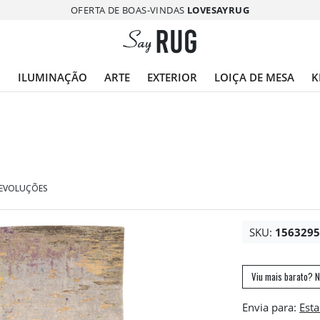
OFERTA DE BOAS-VINDAS
LOVESAYRUG
O
ILUMINAÇÃO
ARTE
EXTERIOR
LOIÇA DE MESA
K
DEVOLUÇÕES
SKU:
156329
Viu mais barato? N
Envia para: