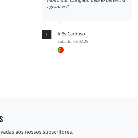
muito útil. Obrigado pela experiência
agradável!
Inês Cardoso
I
Sábado, 08.02.25
s
rvadas aos nossos subscritores.