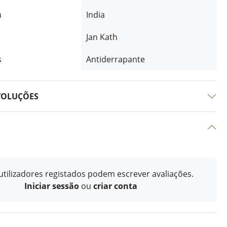
m
India
Jan Kath
s
Antiderrapante
VOLUÇÕES
tilizadores registados podem escrever avaliações.
Iniciar sessão
ou
criar conta