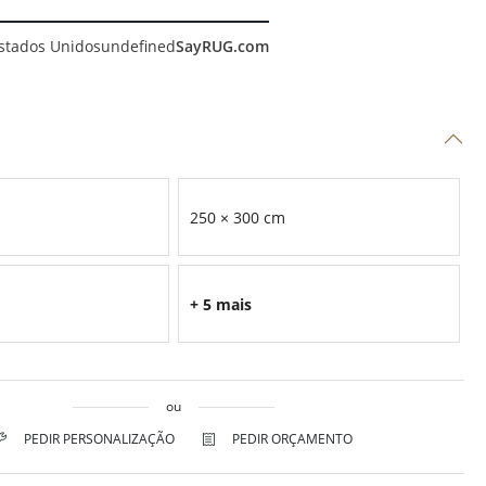
stados Unidos
undefined
SayRUG.com
250 × 300 cm
+ 5 mais
ou
PEDIR PERSONALIZAÇÃO
PEDIR ORÇAMENTO