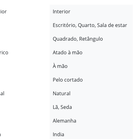
rior
Interior
Escritório, Quarto, Sala de estar
Quadrado, Retângulo
rico
Atado à mão
À mão
Pelo cortado
al
Natural
Lã, Seda
Alemanha
m
India