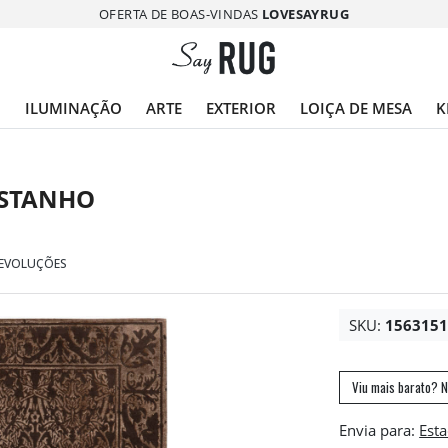
OFERTA DE BOAS-VINDAS
LOVESAYRUG
O
ILUMINAÇÃO
ARTE
EXTERIOR
LOIÇA DE MESA
K
ASTANHO
DEVOLUÇÕES
SKU:
156315
Viu mais barato? N
Envia para: