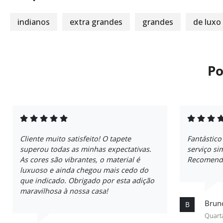
indianos
extra grandes
grandes
de luxo
Po
Cliente muito satisfeito! O tapete
Fantástico
superou todas as minhas expectativas.
serviço si
As cores são vibrantes, o material é
Recomendo
luxuoso e ainda chegou mais cedo do
que indicado. Obrigado por esta adição
maravilhosa à nossa casa!
Brun
B
Quarta