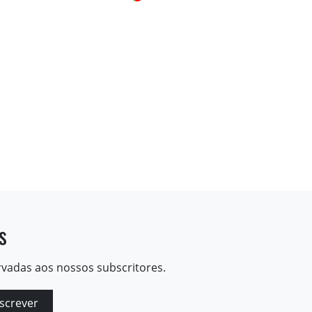
s
rvadas aos nossos subscritores.
screver