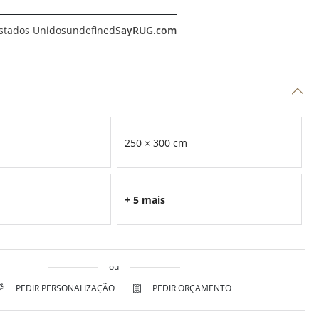
stados Unidos
undefined
SayRUG.com
250 × 300 cm
+ 5 mais
ou
PEDIR PERSONALIZAÇÃO
PEDIR ORÇAMENTO