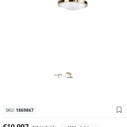
SKU:
1869867
€10.997