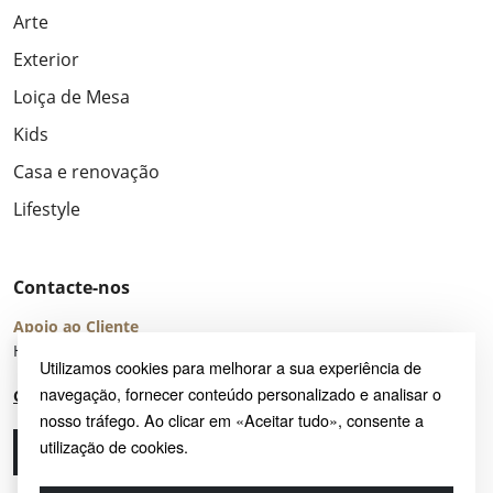
Arte
Exterior
Loiça de Mesa
Kids
Casa e renovação
Lifestyle
Contacte-nos
Apoio ao Cliente
Horário de Atendimento: seg – sex 8:00 – 16:00 (UTC+2)
Utilizamos cookies para melhorar a sua experiência de
navegação, fornecer conteúdo personalizado e analisar o
Centro de Ajuda
nosso tráfego. Ao clicar em «Aceitar tudo», consente a
utilização de cookies.
Ligue-nos
Envie-nos um e-mail