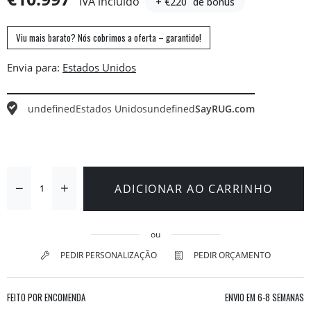
IVA incluído
+ €220
de bónus
Viu mais barato? Nós cobrimos a oferta – garantido!
Envia para:
undefined
Estados Unidos
undefined
SayRUG.com
ADICIONAR AO CARRINHO
ou
PEDIR PERSONALIZAÇÃO
PEDIR ORÇAMENTO
FEITO POR ENCOMENDA
ENVIO EM
6-8 SEMANAS