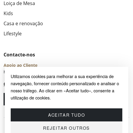
Loiça de Mesa
Kids
Casa e renovação
Lifestyle
Contacte-nos
Apoio ao Cliente
Horário de Atendimento: seg – sex 8:00 – 16:00 (UTC+2)
Utilizamos cookies para melhorar a sua experiência de
navegação, fornecer conteúdo personalizado e analisar o
Centro de Ajuda
nosso tráfego. Ao clicar em «Aceitar tudo», consente a
utilização de cookies.
Ligue-nos
Envie-nos um e-mail
ACEITAR TUDO
REJEITAR OUTROS