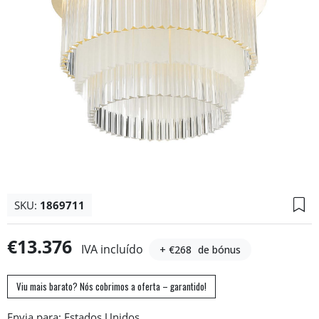
SKU:
1869711
€13.376
IVA incluído
+ €268
de bónus
Viu mais barato? Nós cobrimos a oferta – garantido!
Envia para: