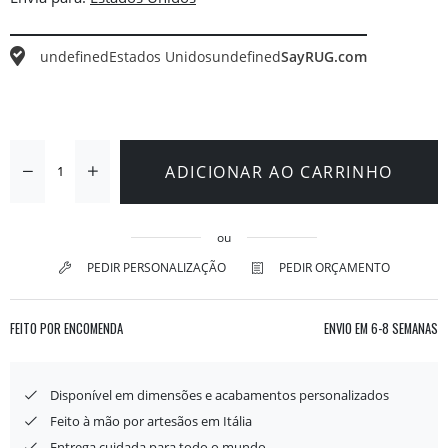
undefined
Estados Unidos
undefined
SayRUG.com
ADICIONAR AO CARRINHO
ou
PEDIR PERSONALIZAÇÃO
PEDIR ORÇAMENTO
FEITO POR ENCOMENDA
ENVIO EM
6-8 SEMANAS
Disponível em dimensões e acabamentos personalizados
Feito à mão por artesãos em Itália
Entrega cuidada para todo o mundo