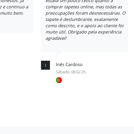
honestos. Já
estava um pouco cético quanto a
ez e continuo a
comprar tapetes online, mas todas as
a muito bem.
preocupações foram desnecessárias. O
tapete é deslumbrante, exatamente
como descrito, e o apoio ao cliente foi
muito útil. Obrigado pela experiência
agradável!
Inês Cardoso
I
Sábado, 08.02.25