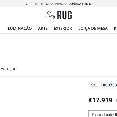
OFERTA DE BOAS-VINDAS
LOVESAYRUG
O
ILUMINAÇÃO
ARTE
EXTERIOR
LOIÇA DE MESA
K
DEVOLUÇÕES
SKU:
186975
€17.919
Viu mais barato? N