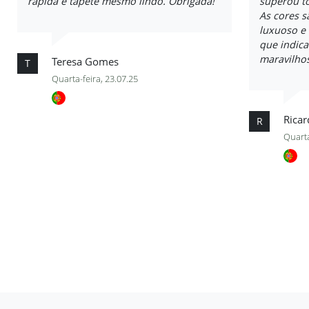
rápida e tapete mesmo lindo. Obrigada!
superou to
As cores s
luxuoso e
que indica
maravilhos
Teresa Gomes
T
Quarta-feira, 23.07.25
Rica
R
Quarta