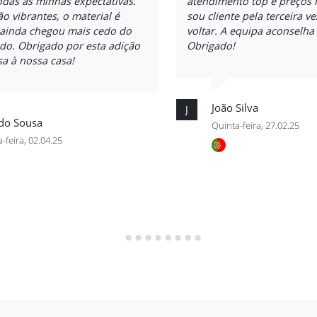
das as minhas expectativas.
atendimento top e preços 
ão vibrantes, o material é
sou cliente pela terceira v
 ainda chegou mais cedo do
voltar. A equipa aconselh
do. Obrigado por esta adição
Obrigado!
a à nossa casa!
João Silva
J
rdo Sousa
Quinta-feira, 27.02.25
-feira, 02.04.25