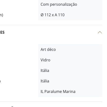
Com personalização
m)
Ø 112 x A 110
ÕES
Art déco
Vidro
Itália
m
Itália
IL Paralume Marina