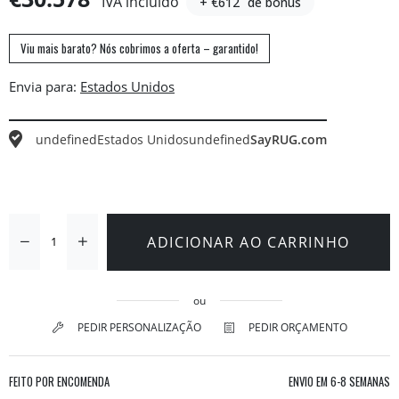
IVA incluído
+ €612
de bónus
Viu mais barato? Nós cobrimos a oferta – garantido!
Envia para:
undefined
Estados Unidos
undefined
SayRUG.com
ADICIONAR AO CARRINHO
ou
PEDIR PERSONALIZAÇÃO
PEDIR ORÇAMENTO
FEITO POR ENCOMENDA
ENVIO EM
6-8 SEMANAS