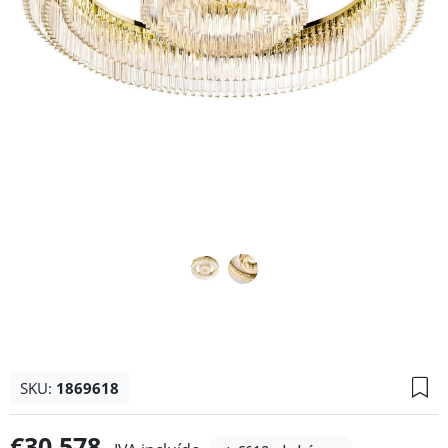
SKU:
1869618
€30.578