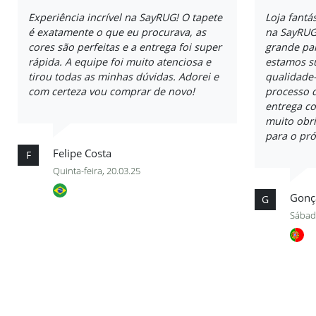
Experiência incrível na SayRUG! O tapete
Loja fantá
é exatamente o que eu procurava, as
na SayRUG
cores são perfeitas e a entrega foi super
grande par
rápida. A equipe foi muito atenciosa e
estamos su
tirou todas as minhas dúvidas. Adorei e
qualidade-
com certeza vou comprar de novo!
processo 
entrega co
muito obr
para o pró
Felipe Costa
F
Quinta-feira, 20.03.25
Gonça
G
Sábad