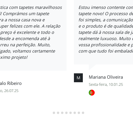
stica com tapetes maravilhosos
Estou imenso contente co
! Comprámos um tapete
tapete novo! O processo 
a a nossa casa nova e
foi simples, a comunicação
per felizes com ele. A relação
e o produto é de qualidade
preço é excelente e todo o
tapete dá à nossa sala de 
desde a encomenda até à
realmente luxuoso. Muito 
rreu na perfeição. Muito,
vossa profissionalidade e 
igado, voltamos certamente
com que tudo foi embalado
ximo projeto!
Mariana Oliveira
M
lo Ribeiro
Sexta-feira, 10.01.25
o, 26.07.25