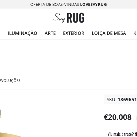
OFERTA DE BOAS-VINDAS
LOVESAYRUG
O
ILUMINAÇÃO
ARTE
EXTERIOR
LOIÇA DE MESA
K
DEVOLUÇÕES
SKU:
186965
€20.008
Viu mais barato? N