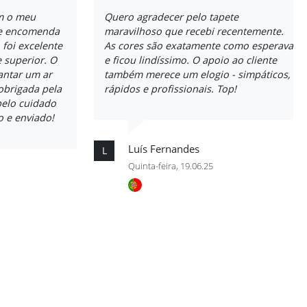
m o meu
Quero agradecer pelo tapete
de encomenda
maravilhoso que recebi recentemente.
 foi excelente
As cores são exatamente como esperava
 superior. O
e ficou lindíssimo. O apoio ao cliente
jantar um ar
também merece um elogio - simpáticos,
obrigada pela
rápidos e profissionais. Top!
pelo cuidado
 e enviado!
Luís Fernandes
L
Quinta-feira, 19.06.25