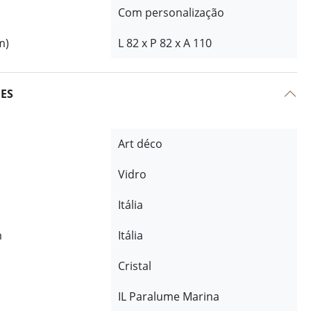
Com personalização
m)
L 82 x P 82 x A 110
ÕES
Art déco
Vidro
Itália
m
Itália
Cristal
IL Paralume Marina