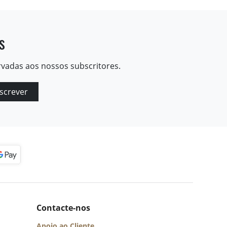
s
rvadas aos nossos subscritores.
screver
Contacte-nos
Apoio ao Cliente