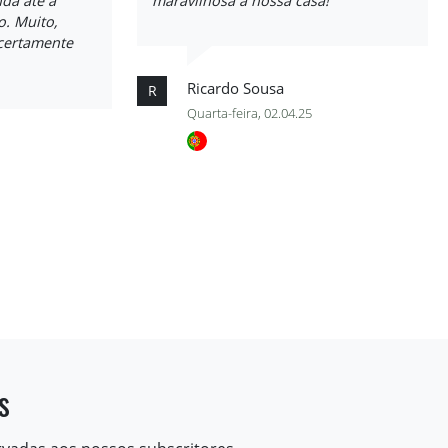
da até à
maravilhosa à nossa casa!
o. Muito,
certamente
Ricardo Sousa
R
Quarta-feira, 02.04.25
s