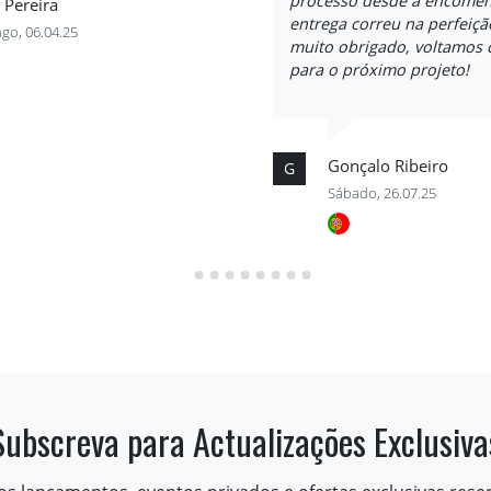
processo desde a encomen
 Pereira
entrega correu na perfeiçã
go, 06.04.25
muito obrigado, voltamos 
para o próximo projeto!
Gonçalo Ribeiro
G
Sábado, 26.07.25
Subscreva para Actualizações Exclusiva