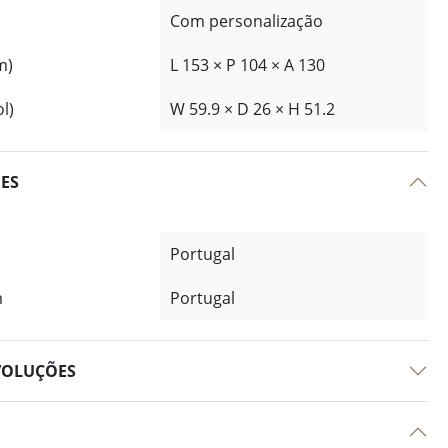
Com personalização
m)
L 153 × P 104 × A 130
l)
W 59.9 × D 26 × H 51.2
ÕES
Portugal
m
Portugal
VOLUÇÕES