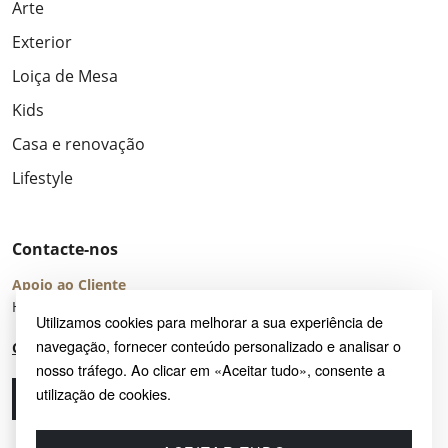
Arte
Exterior
Loiça de Mesa
Kids
Casa e renovação
Lifestyle
Contacte-nos
Apoio ao Cliente
Horário de Atendimento: seg – sex 8:00 – 16:00 (UTC+2)
Utilizamos cookies para melhorar a sua experiência de
navegação, fornecer conteúdo personalizado e analisar o
Centro de Ajuda
nosso tráfego. Ao clicar em «Aceitar tudo», consente a
utilização de cookies.
Ligue-nos
Envie-nos um e-mail