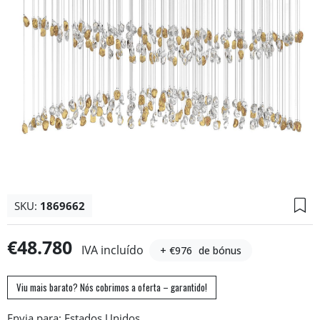
SKU:
1869662
€48.780
IVA incluído
+ €976
de bónus
Viu mais barato? Nós cobrimos a oferta – garantido!
Envia para: