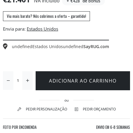
IVA incluído
+ €428
de bónus
Viu mais barato? Nós cobrimos a oferta – garantido!
Envia para:
undefined
Estados Unidos
undefined
SayRUG.com
ADICIONAR AO CARRINHO
ou
PEDIR PERSONALIZAÇÃO
PEDIR ORÇAMENTO
FEITO POR ENCOMENDA
ENVIO EM
6-8 SEMANAS