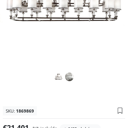
SKU:
1869869
€21.401