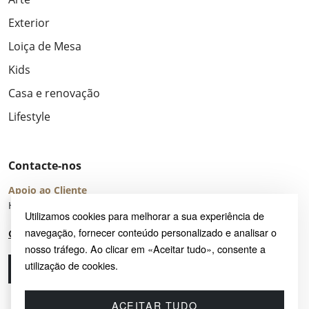
Exterior
Loiça de Mesa
Kids
Casa e renovação
Lifestyle
Contacte-nos
Apoio ao Cliente
Horário de Atendimento: seg – sex 8:00 – 16:00 (UTC+2)
Utilizamos cookies para melhorar a sua experiência de
navegação, fornecer conteúdo personalizado e analisar o
Centro de Ajuda
nosso tráfego. Ao clicar em «Aceitar tudo», consente a
utilização de cookies.
Ligue-nos
Envie-nos um e-mail
ACEITAR TUDO