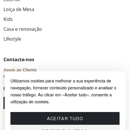
Loiça de Mesa
Kids
Casa e renovação
Lifestyle
Contacte-nos
Apoio ao Cliente
Horário de Atendimento: seg – sex 8:00 – 16:00 (UTC+2)
Utilizamos cookies para melhorar a sua experiência de
navegação, fornecer conteúdo personalizado e analisar o
Centro de Ajuda
nosso tráfego. Ao clicar em «Aceitar tudo», consente a
utilização de cookies.
Ligue-nos
Envie-nos um e-mail
ACEITAR TUDO