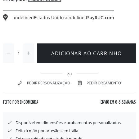
undefined
Estados Unidos
undefined
SayRUG.com
ADICIONAR AO CARRINHO
ou
PEDIR PERSONALIZAÇÃO
PEDIR ORÇAMENTO
FEITO POR ENCOMENDA
ENVIO EM
6-8 SEMANAS
Disponível em dimensões e acabamentos personalizados
Feito à mão por artesãos em Itália
Entrega cuidada para todo o mundo