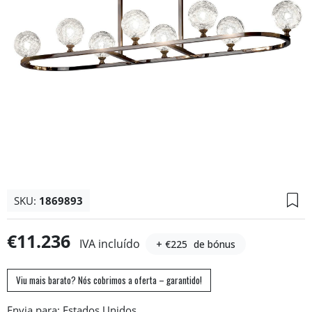
SKU:
1869893
€11.236
IVA incluído
+ €225
de bónus
Viu mais barato? Nós cobrimos a oferta – garantido!
Envia para: