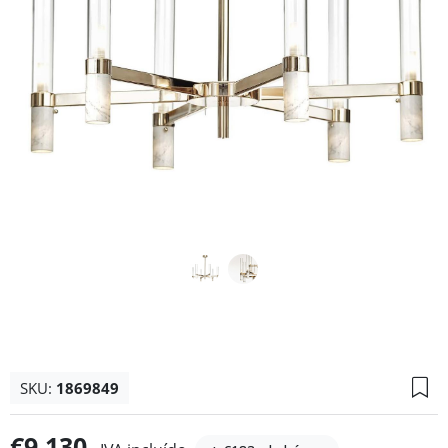
SKU:
1869849
€9.130