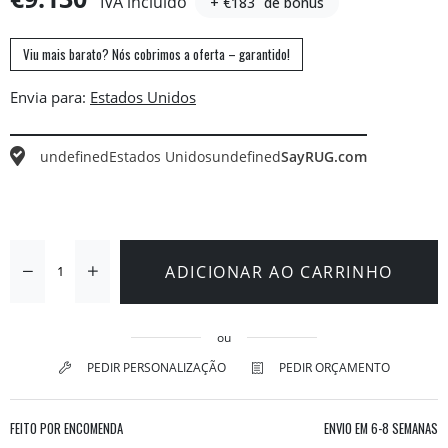
IVA incluído
+ €183
de bónus
Viu mais barato? Nós cobrimos a oferta – garantido!
Envia para:
undefined
Estados Unidos
undefined
SayRUG.com
ADICIONAR AO CARRINHO
ou
PEDIR PERSONALIZAÇÃO
PEDIR ORÇAMENTO
FEITO POR ENCOMENDA
ENVIO EM
6-8 SEMANAS