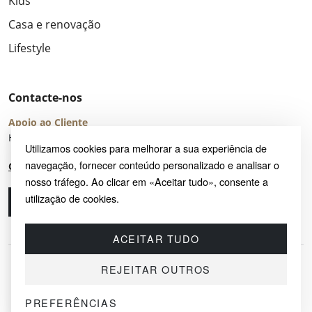
Kids
Casa e renovação
Lifestyle
Contacte-nos
Apoio ao Cliente
Horário de Atendimento: seg – sex 8:00 – 16:00 (UTC+2)
Utilizamos cookies para melhorar a sua experiência de
navegação, fornecer conteúdo personalizado e analisar o
Centro de Ajuda
nosso tráfego. Ao clicar em «Aceitar tudo», consente a
utilização de cookies.
Ligue-nos
Envie-nos um e-mail
ACEITAR TUDO
REJEITAR OUTROS
PREFERÊNCIAS
© 2026 SAYRUG OÜ · KESKLINNA LINNAOSA, AHTRI TN 12, 10151, TALLINN,