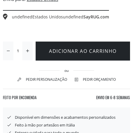
undefined
Estados Unidos
undefined
SayRUG.com
ADICIONAR AO CARRINHO
ou
PEDIR PERSONALIZAÇÃO
PEDIR ORÇAMENTO
FEITO POR ENCOMENDA
ENVIO EM
6-8 SEMANAS
Disponível em dimensões e acabamentos personalizados
Feito à mão por artesãos em Itália
Entrega cuidada para todo o mundo