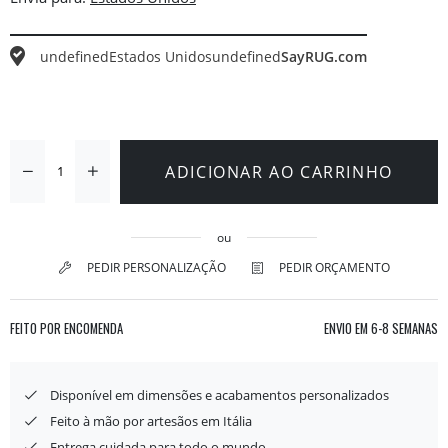
undefined
Estados Unidos
undefined
SayRUG.com
ADICIONAR AO CARRINHO
ou
PEDIR PERSONALIZAÇÃO
PEDIR ORÇAMENTO
FEITO POR ENCOMENDA
ENVIO EM
6-8 SEMANAS
Disponível em dimensões e acabamentos personalizados
Feito à mão por artesãos em Itália
Entrega cuidada para todo o mundo