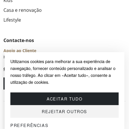
Kids
Casa e renovação
Lifestyle
Contacte-nos
Apoio ao Cliente
Horário de Atendimento: seg – sex 8:00 – 16:00 (UTC+2)
Utilizamos cookies para melhorar a sua experiência de
navegação, fornecer conteúdo personalizado e analisar o
Centro de Ajuda
nosso tráfego. Ao clicar em «Aceitar tudo», consente a
utilização de cookies.
Ligue-nos
Envie-nos um e-mail
ACEITAR TUDO
REJEITAR OUTROS
PREFERÊNCIAS
© 2026 SAYRUG OÜ · KESKLINNA LINNAOSA, AHTRI TN 12, 10151, TALLINN,