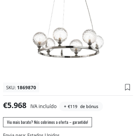
SKU:
1869870
€5.968
IVA incluído
+ €119
de bónus
Viu mais barato? Nós cobrimos a oferta – garantido!
Envia para: