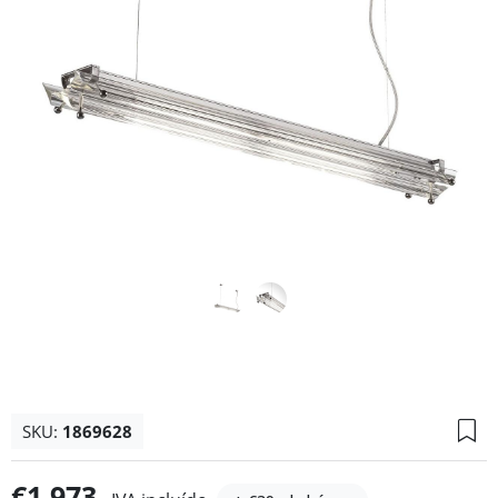
SKU:
1869628
€1.973