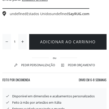
undefined
Estados Unidos
undefined
SayRUG.com
ADICIONAR AO CARRINHO
ou
PEDIR PERSONALIZAÇÃO
PEDIR ORÇAMENTO
FEITO POR ENCOMENDA
ENVIO EM
6-8 SEMANAS
Disponível em dimensões e acabamentos personalizados
Feito à mão por artesãos em Itália
Entrega cuidada para todo o mundo