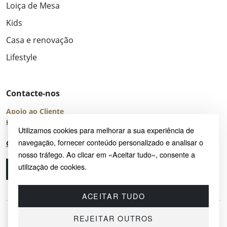
Loiça de Mesa
Kids
Casa e renovação
Lifestyle
Contacte-nos
Apoio ao Cliente
Horário de Atendimento: seg – sex 8:00 – 16:00 (UTC+2)
Utilizamos cookies para melhorar a sua experiência de
navegação, fornecer conteúdo personalizado e analisar o
Centro de Ajuda
nosso tráfego. Ao clicar em «Aceitar tudo», consente a
utilização de cookies.
Ligue-nos
Envie-nos um e-mail
ACEITAR TUDO
REJEITAR OUTROS