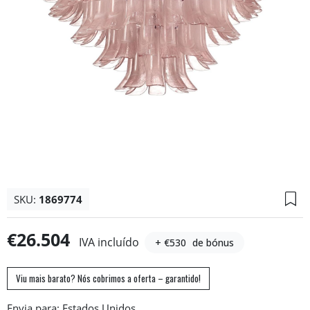
SKU:
1869774
€26.504
IVA incluído
+ €530
de bónus
Viu mais barato? Nós cobrimos a oferta – garantido!
Envia para: