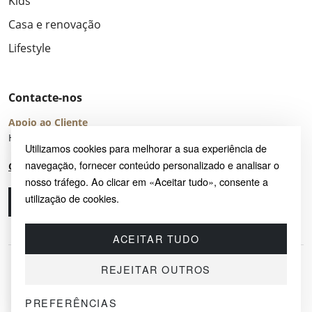
Kids
Casa e renovação
Lifestyle
Contacte-nos
Apoio ao Cliente
Horário de Atendimento: seg – sex 8:00 – 16:00 (UTC+2)
Utilizamos cookies para melhorar a sua experiência de
navegação, fornecer conteúdo personalizado e analisar o
Centro de Ajuda
nosso tráfego. Ao clicar em «Aceitar tudo», consente a
utilização de cookies.
Ligue-nos
Envie-nos um e-mail
ACEITAR TUDO
REJEITAR OUTROS
PREFERÊNCIAS
© 2026 SAYRUG OÜ · KESKLINNA LINNAOSA, AHTRI TN 12, 10151, TALLINN,