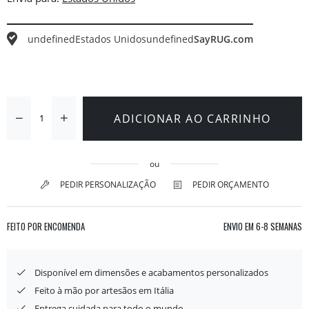
undefined
Estados Unidos
undefined
SayRUG.com
ADICIONAR AO CARRINHO
ou
PEDIR PERSONALIZAÇÃO
PEDIR ORÇAMENTO
FEITO POR ENCOMENDA
ENVIO EM
6-8 SEMANAS
Disponível em dimensões e acabamentos personalizados
Feito à mão por artesãos em Itália
Entrega cuidada para todo o mundo