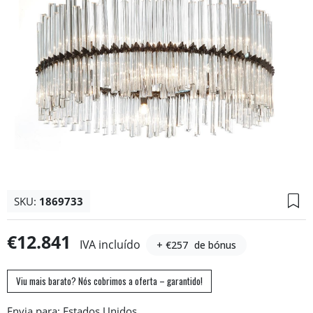
SKU:
1869733
€12.841
IVA incluído
+ €257
de bónus
Viu mais barato? Nós cobrimos a oferta – garantido!
Envia para: