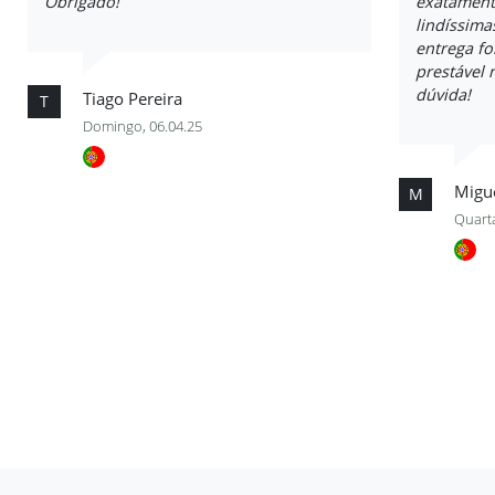
Obrigado!
exatament
lindíssima
entrega fo
prestável
dúvida!
Tiago Pereira
T
Domingo, 06.04.25
Migu
M
Quarta