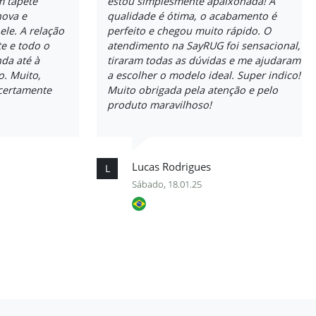
 tapete
estou simplesmente apaixonada! A
nova e
qualidade é ótima, o acabamento é
ele. A relação
perfeito e chegou muito rápido. O
e e todo o
atendimento na SayRUG foi sensacional,
da até à
tiraram todas as dúvidas e me ajudaram
o. Muito,
a escolher o modelo ideal. Super indico!
certamente
Muito obrigada pela atenção e pelo
produto maravilhoso!
Lucas Rodrigues
L
Sábado, 18.01.25