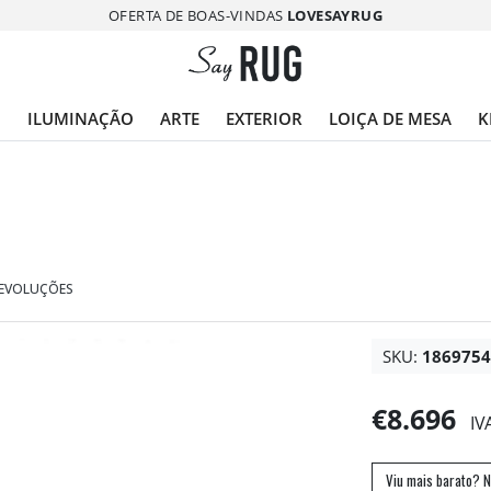
OFERTA DE BOAS-VINDAS
LOVESAYRUG
O
ILUMINAÇÃO
ARTE
EXTERIOR
LOIÇA DE MESA
K
DEVOLUÇÕES
SKU:
186975
€8.696
IV
Viu mais barato? N