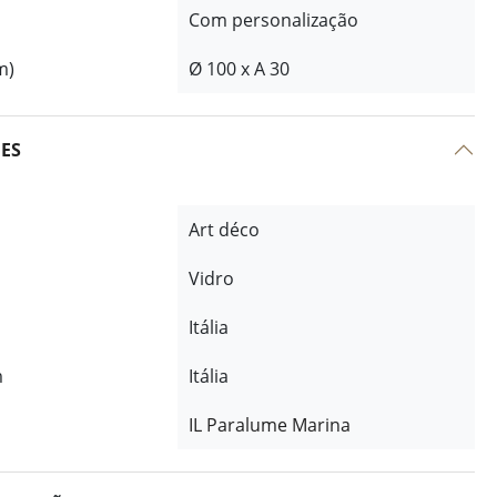
Com personalização
m)
Ø 100 x A 30
ÕES
Art déco
Vidro
Itália
m
Itália
IL Paralume Marina