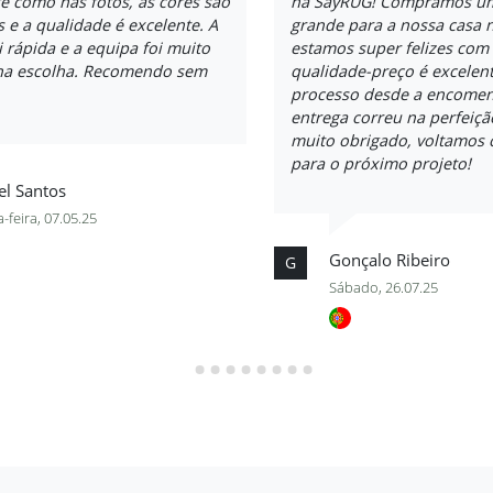
e como nas fotos, as cores são
na SayRUG! Comprámos um
s e a qualidade é excelente. A
grande para a nossa casa 
i rápida e a equipa foi muito
estamos super felizes com 
 na escolha. Recomendo sem
qualidade-preço é excelent
processo desde a encomen
entrega correu na perfeiçã
muito obrigado, voltamos 
para o próximo projeto!
el Santos
-feira, 07.05.25
Gonçalo Ribeiro
G
Sábado, 26.07.25