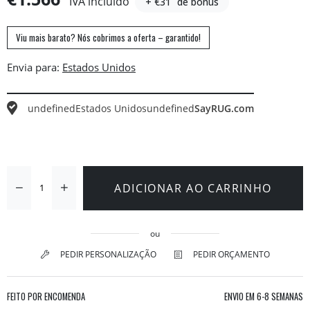
IVA incluído
+ €31
de bónus
Viu mais barato? Nós cobrimos a oferta – garantido!
Envia para:
undefined
Estados Unidos
undefined
SayRUG.com
ADICIONAR AO CARRINHO
ou
PEDIR PERSONALIZAÇÃO
PEDIR ORÇAMENTO
FEITO POR ENCOMENDA
ENVIO EM
6-8 SEMANAS