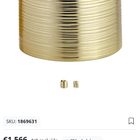
SKU:
1869631
€1.566