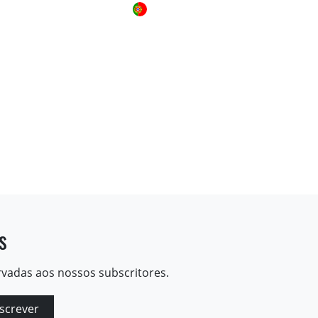
s
rvadas aos nossos subscritores.
screver