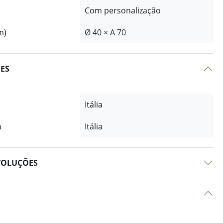
Com personalização
m)
Ø 40 × A 70
ÕES
Itália
m
Itália
VOLUÇÕES