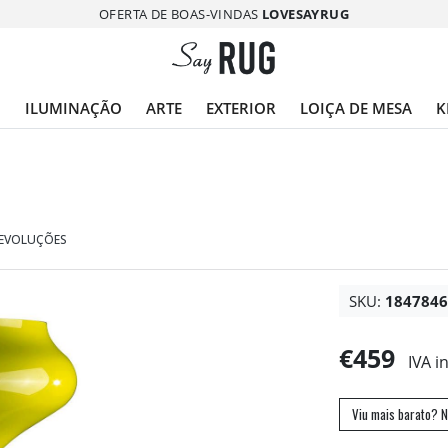
OFERTA DE BOAS-VINDAS
LOVESAYRUG
O
ILUMINAÇÃO
ARTE
EXTERIOR
LOIÇA DE MESA
K
DEVOLUÇÕES
SKU:
184784
€459
IVA i
Viu mais barato? N