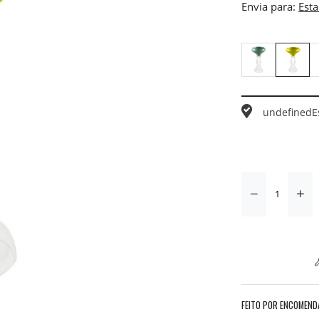
Envia para:
undefined
E
FEITO POR ENCOMEND