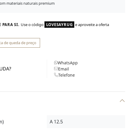
com materiais naturais premium
 PARA SI.
Use o código
LOVESAYRUG
e aproveite a oferta
ta de queda de preço
WhatsApp
JUDA?
Email
Telefone
m)
A 12.5