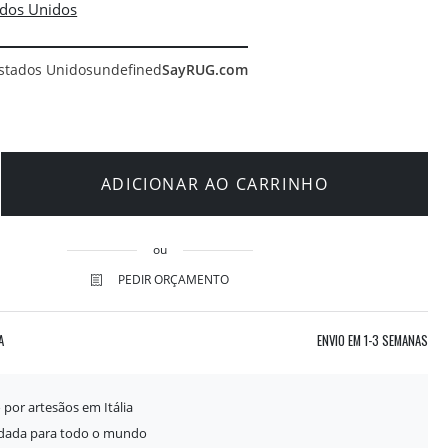
stados Unidos
undefined
SayRUG.com
ADICIONAR AO CARRINHO
ou
PEDIR ORÇAMENTO
A
ENVIO EM
1-3 SEMANAS
 por artesãos em Itália
idada para todo o mundo