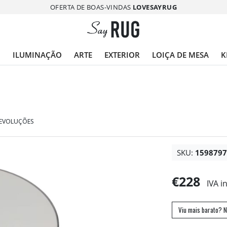
OFERTA DE BOAS-VINDAS
LOVESAYRUG
O
ILUMINAÇÃO
ARTE
EXTERIOR
LOIÇA DE MESA
K
DEVOLUÇÕES
SKU:
159879
€228
IVA i
Viu mais barato? N