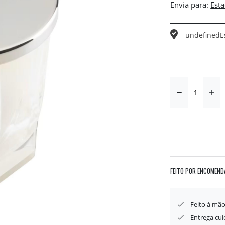
Envia para:
undefined
E
FEITO POR ENCOMEND
Feito à mão
Entrega cu