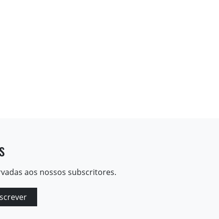
s
rvadas aos nossos subscritores.
screver