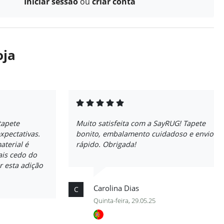
Iniciar sessão
ou
criar conta
oja
tapete
Muito satisfeita com a SayRUG! Tapete
xpectativas.
bonito, embalamento cuidadoso e envio
aterial é
rápido. Obrigada!
ais cedo do
r esta adição
Carolina Dias
C
Quinta-feira, 29.05.25