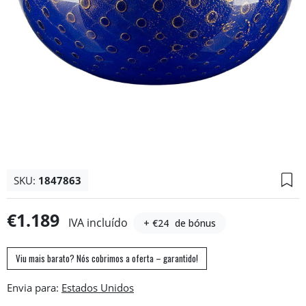
SKU:
1847863
€1.189
IVA incluído
+ €24
de bónus
Viu mais barato? Nós cobrimos a oferta – garantido!
Envia para: