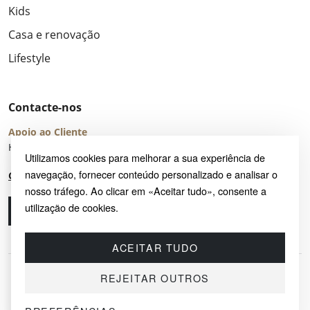
Kids
Casa e renovação
Lifestyle
Contacte-nos
Apoio ao Cliente
Horário de Atendimento: seg – sex 8:00 – 16:00 (UTC+2)
Utilizamos cookies para melhorar a sua experiência de
navegação, fornecer conteúdo personalizado e analisar o
Centro de Ajuda
nosso tráfego. Ao clicar em «Aceitar tudo», consente a
utilização de cookies.
Ligue-nos
Envie-nos um e-mail
ACEITAR TUDO
REJEITAR OUTROS