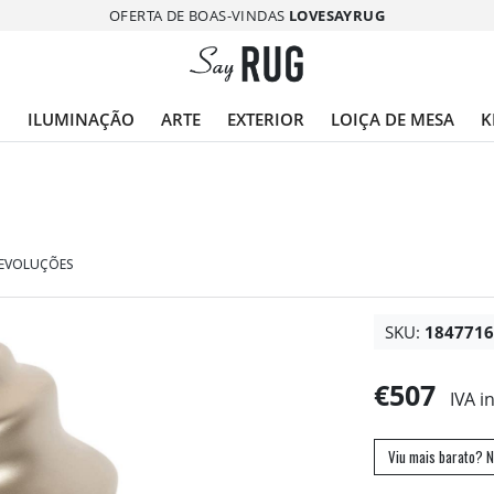
OFERTA DE BOAS-VINDAS
LOVESAYRUG
O
ILUMINAÇÃO
ARTE
EXTERIOR
LOIÇA DE MESA
K
DEVOLUÇÕES
SKU:
184771
€507
IVA i
Viu mais barato? N