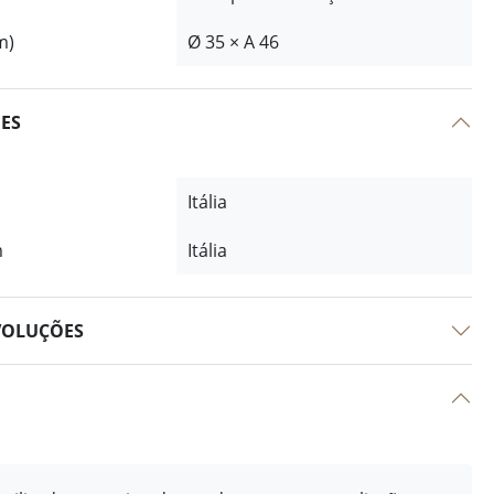
m)
Ø 35 × A 46
ÕES
Itália
m
Itália
VOLUÇÕES