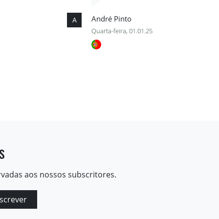
André Pinto
A
Quarta-feira, 01.01.25
s
rvadas aos nossos subscritores.
screver