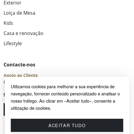
Exterior
Loiça de Mesa
Kids
Casa e renovação
Lifestyle
Contacte-nos
Apoio ao Cliente
Horário de Atendimento: seg – sex 8:00 – 16:00 (UTC+2)
Utilizamos cookies para melhorar a sua experiência de
navegação, fornecer conteúdo personalizado e analisar o
Centro de Ajuda
nosso tráfego. Ao clicar em «Aceitar tudo», consente a
utilização de cookies.
Ligue-nos
Envie-nos um e-mail
ACEITAR TUDO