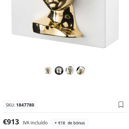
SKU:
1847780
€913
IVA incluído
+ €18
de bónus