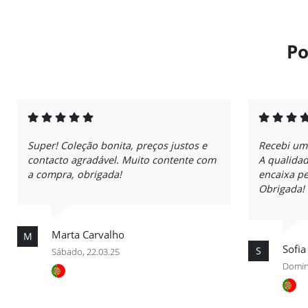
Po
Super! Coleção bonita, preços justos e
Recebi um
contacto agradável. Muito contente com
A qualidad
a compra, obrigada!
encaixa pe
Obrigada!
Marta Carvalho
M
Sofia
S
Sábado, 22.03.25
Domin