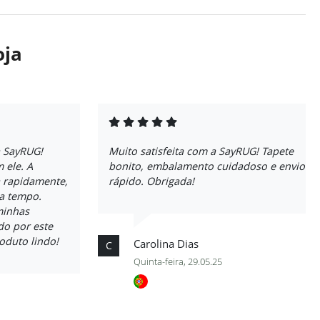
oja
a SayRUG!
Muito satisfeita com a SayRUG! Tapete
 ele. A
bonito, embalamento cuidadoso e envio
 rapidamente,
rápido. Obrigada!
a tempo.
minhas
do por este
roduto lindo!
Carolina Dias
C
Quinta-feira, 29.05.25