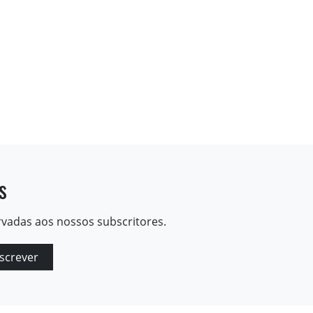
s
rvadas aos nossos subscritores.
screver