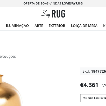
OFERTA DE BOAS-VINDAS
LOVESAYRUG
O
ILUMINAÇÃO
ARTE
EXTERIOR
LOIÇA DE MESA
K
DEVOLUÇÕES
SKU:
184772
€4.361
IV
Viu mais barato? N