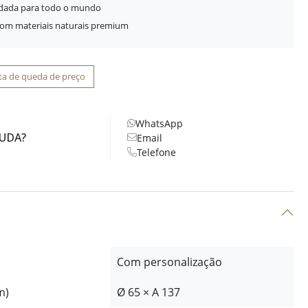
idada para todo o mundo
com materiais naturais premium
ta de queda de preço
WhatsApp
JUDA?
Email
Telefone
Com personalização
m)
Ø 65 × A 137