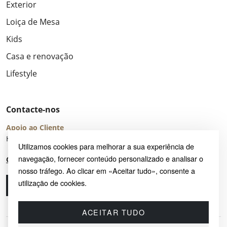
Exterior
Loiça de Mesa
Kids
Casa e renovação
Lifestyle
Contacte-nos
Apoio ao Cliente
Horário de Atendimento: seg – sex 8:00 – 16:00 (UTC+2)
Utilizamos cookies para melhorar a sua experiência de
navegação, fornecer conteúdo personalizado e analisar o
Centro de Ajuda
nosso tráfego. Ao clicar em «Aceitar tudo», consente a
utilização de cookies.
Ligue-nos
Envie-nos um e-mail
ACEITAR TUDO