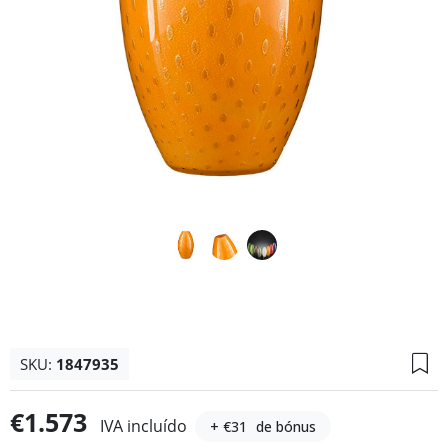
SKU:
1847935
€1.573
IVA incluído
+ €31
de bónus