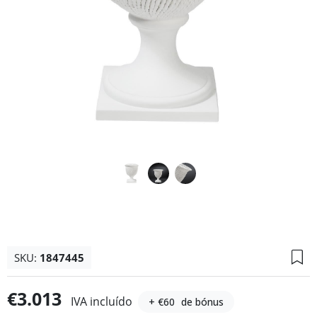
SKU:
1847445
€3.013
IVA incluído
+ €60
de bónus