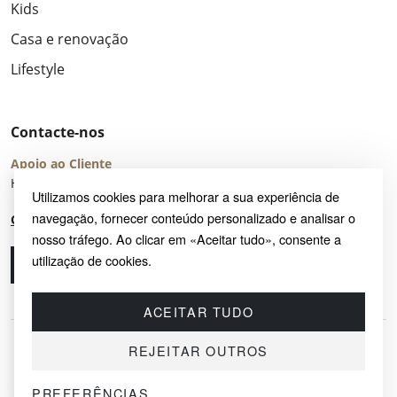
Kids
Casa e renovação
Lifestyle
Contacte-nos
Apoio ao Cliente
Horário de Atendimento: seg – sex 8:00 – 16:00 (UTC+2)
Utilizamos cookies para melhorar a sua experiência de
navegação, fornecer conteúdo personalizado e analisar o
Centro de Ajuda
nosso tráfego. Ao clicar em «Aceitar tudo», consente a
utilização de cookies.
Ligue-nos
Envie-nos um e-mail
ACEITAR TUDO
REJEITAR OUTROS
PREFERÊNCIAS
© 2026 SAYRUG OÜ · KESKLINNA LINNAOSA, AHTRI TN 12, 10151, TALLINN,