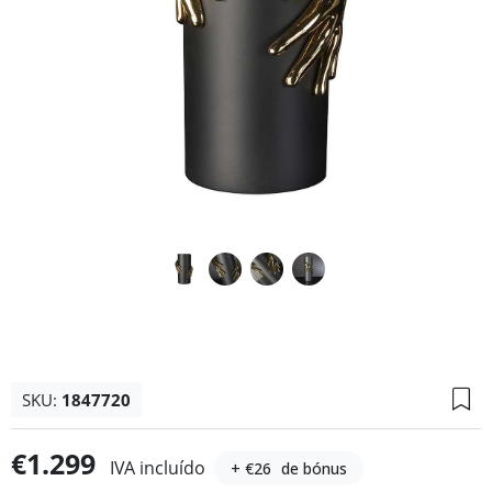
SKU:
1847720
€1.299
IVA incluído
+ €26
de bónus