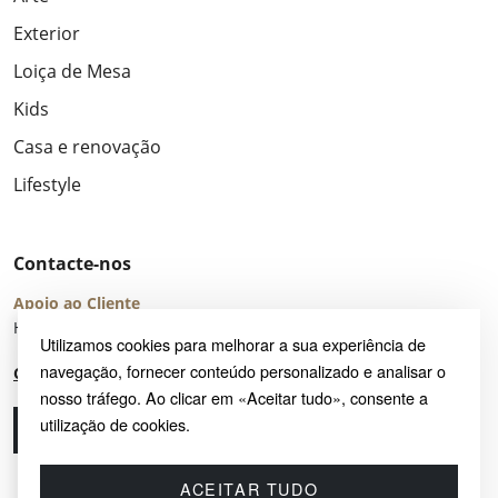
Exterior
Loiça de Mesa
Kids
Casa e renovação
Lifestyle
Contacte-nos
Apoio ao Cliente
Horário de Atendimento: seg – sex 8:00 – 16:00 (UTC+2)
Utilizamos cookies para melhorar a sua experiência de
navegação, fornecer conteúdo personalizado e analisar o
Centro de Ajuda
nosso tráfego. Ao clicar em «Aceitar tudo», consente a
utilização de cookies.
Ligue-nos
Envie-nos um e-mail
ACEITAR TUDO