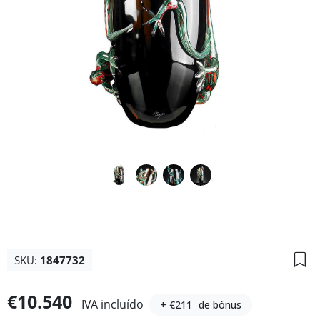
SKU:
1847732
€10.540
IVA incluído
+ €211
de bónus