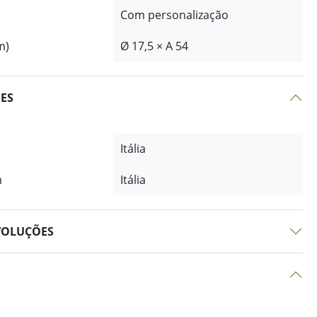
Com personalização
m)
Ø 17,5 × A 54
ÕES
Itália
m
Itália
VOLUÇÕES