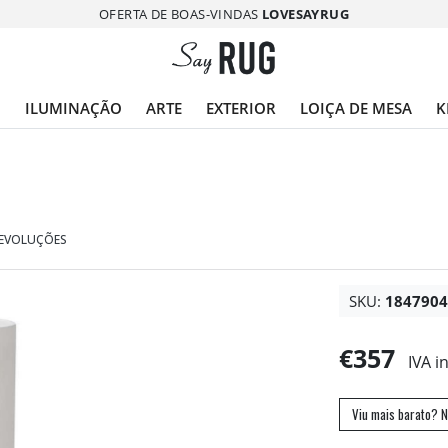
OFERTA DE BOAS-VINDAS
LOVESAYRUG
O
ILUMINAÇÃO
ARTE
EXTERIOR
LOIÇA DE MESA
K
DEVOLUÇÕES
SKU:
184790
€357
IVA i
Viu mais barato? N